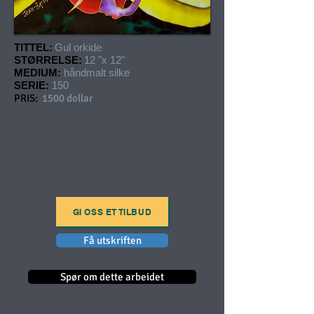
TITTEL:
Gul orkide
STØRRELSE:
12 "x 12"
MEDIUM:
håndmalt silke
SERIE:
150
PRIS:
1500 dollar
GI OSS ET TILBUD
Få utskriften
Spør om dette arbeidet
Dette maleriet er en del av en serie med