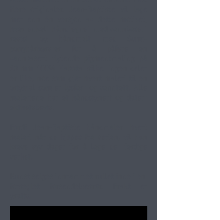
flere originaler. Jean-Baptiste vil lage
mer enn én versjon av dette motivet,
hver enkelt håndtegnet med vannbasert
resist og håndmalt med Sumi-
ponyhårbørster for å påføre en
vannbasert flytende pigmentmaling på
10 mm 100% Habotai silke. Ingen deler
er like, noe som gjør hvert maleri til en
original som er lysfast og vanntett. Alle
maleriene har et håndsignert og datert
ekthetsbevis.
Fordi Jean-Baptiste håndmaler hvert
maleri når de kjøpes fra serien, vil han
kreve syv dager for å lage det ferdige
verket.
Kunst selges innrammet rullet inne i en
forseglet forsendelsesrør. Frakt er
gratis.