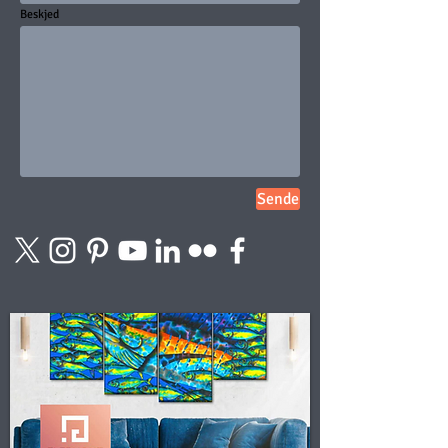
Beskjed
Sende