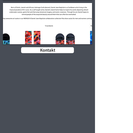
Kontakt