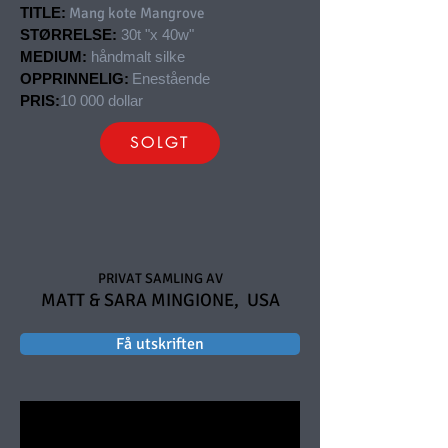
TITLE:
Mang kote Mangrove
STØRRELSE:
30t "x 40w"
MEDIUM:
håndmalt silke
OPPRINNELIG:
Enestående
PRIS:
10 000 dollar
SOLGT
PRIVAT SAMLING AV
MATT & SARA MINGIONE,
USA
Få utskriften