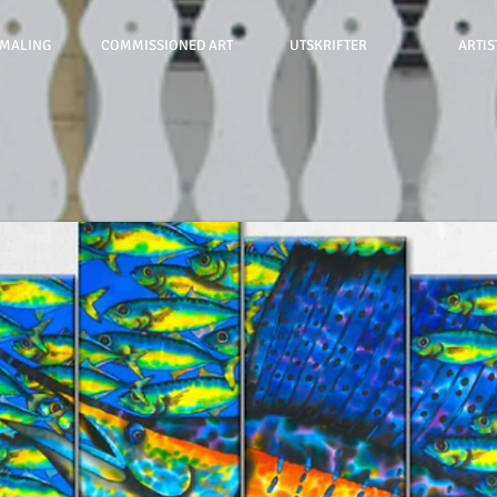
EMALING
COMMISSIONED ART
UTSKRIFTER
ARTIS