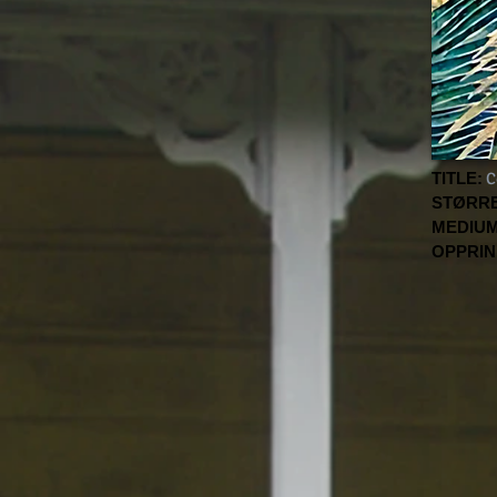
TITLE:
C
STØRRE
MEDIUM
OPPRIN