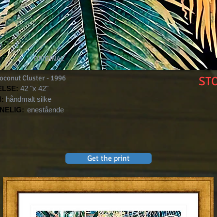
ORIGINAL
oconut Cluster - 1996
ST
LSE:
42 "x 42"
:
håndmalt silke
NELIG:
enestående
Get the print