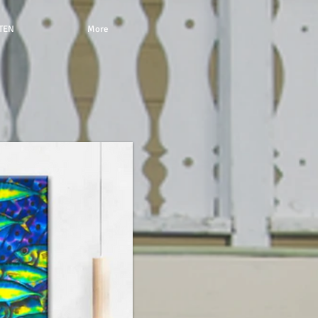
TEN
More