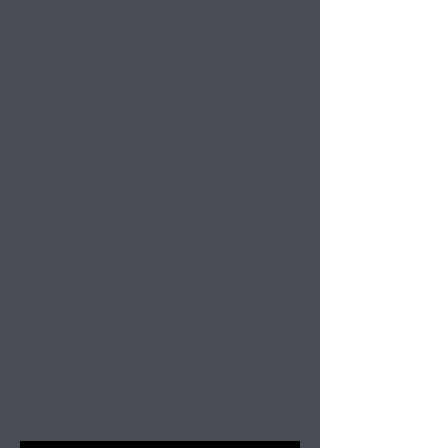
Dette maleriet er en del av en serie med
flere originaler. Jean-Baptiste vil lage
mer enn én versjon av dette motivet,
hver enkelt håndtegnet med vannbasert
resist og håndmalt med Sumi-
ponyhårbørster for å påføre en
vannbasert flytende pigmentmaling på
10 mm 100% Habotai silke. Ingen deler
er like, noe som gjør hvert maleri til en
original som er lysfast og vanntett. Alle
maleriene har et håndsignert og datert
ekthetsbevis.
Fordi Jean-Baptiste håndmaler hvert
maleri når de kjøpes fra serien, vil han
kreve syv dager for å lage det ferdige
verket.
Kunst selges innrammet rullet inne i en
forseglet forsendelsesrør. Frakt er
gratis.