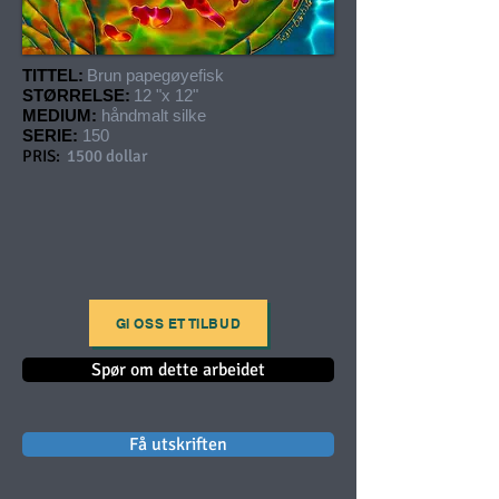
TITTEL:
Brun papegøyefisk
STØRRELSE:
12 "x 12"
MEDIUM:
håndmalt silke
SERIE:
150
PRIS:
1500 dollar
GI OSS ET TILBUD
Spør om dette arbeidet
Få utskriften