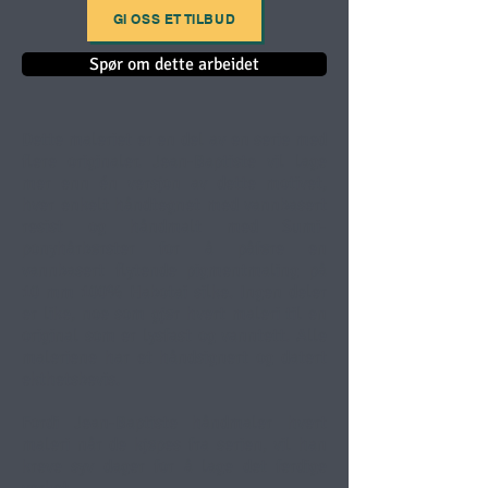
GI OSS ET TILBUD
Spør om dette arbeidet
Dette maleriet er en del av en serie med
flere originaler. Jean-Baptiste vil lage
mer enn én versjon av dette motivet,
hver enkelt håndtegnet med vannbasert
resist og håndmalt med Sumi-
ponyhårbørster for å påføre en
vannbasert flytende pigmentmaling på
10 mm 100% Habotai silke. Ingen deler
er like, noe som gjør hvert maleri til en
original som er lysfast og vanntett. Alle
maleriene har et håndsignert og datert
ekthetsbevis.
Fordi Jean-Baptiste håndmaler hvert
maleri når de kjøpes fra serien, vil han
kreve syv dager for å lage det ferdige