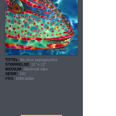
TITTEL:
Bicolour papegøyefisk
STØRRELSE:
12 "x 12"
MEDIUM:
håndmalt silke
SERIE:
150
PRIS:
1500 dollar