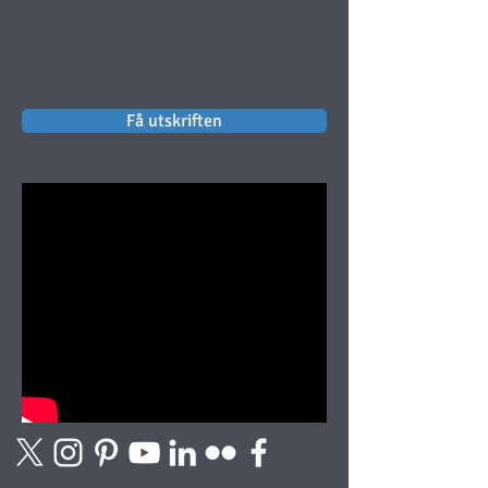
verket.
Kunst selges innrammet rullet inne i en
forseglet forsendelsesrør. Frakt er
gratis.
Få utskriften